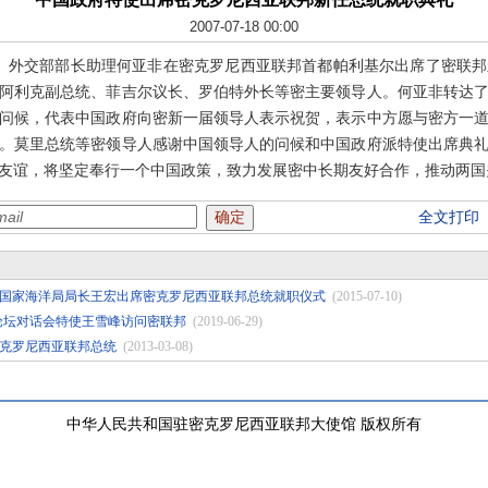
2007-07-18 00:00
使、外交部部长助理何亚非在密克罗尼西亚联邦首都帕利基尔出席了密联邦
阿利克副总统、菲吉尔议长、罗伯特外长等密主要领导人。何亚非转达
问候，代表中国政府向密新一届领导人表示祝贺，表示中方愿与密方一
。莫里总统等密领导人感谢中国领导人的问候和中国政府派特使出席典
友谊，将坚定奉行一个中国政策，致力发展密中长期友好合作，推动两国
全文打印
国家海洋局局长王宏出席密克罗尼西亚联邦总统就职仪式
(2015-07-10)
论坛对话会特使王雪峰访问密联邦
(2019-06-29)
克罗尼西亚联邦总统
(2013-03-08)
中华人民共和国驻密克罗尼西亚联邦大使馆 版权所有