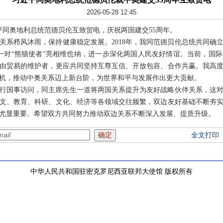
2026-05-28 12:45
习近平同奥地利总统范德贝伦互致贺电，庆祝两国建交55周年。
奥关系栉风沐雨，保持健康稳定发展。2018年，我同范德贝伦总统共同确
一对“熊猫使者”亮相维也纳，进一步深化两国人民友好情谊。当前，国
由贸易的维护者，更应共同坚持互尊互信、开放包容、合作共赢。我高
契机，推动中奥关系迈上新台阶，为世界和平与发展作出更大贡献。
华进行国事访问，同主席先生一道将两国关系提升为友好战略伙伴关系，这
人文、教育、科研、文化、经济等各领域交往频繁，双边友好基础不断夯
尤显重要。希望双方共同努力推动双边关系不断深入发展、提质升级。
全文打印
中华人民共和国驻密克罗尼西亚联邦大使馆 版权所有