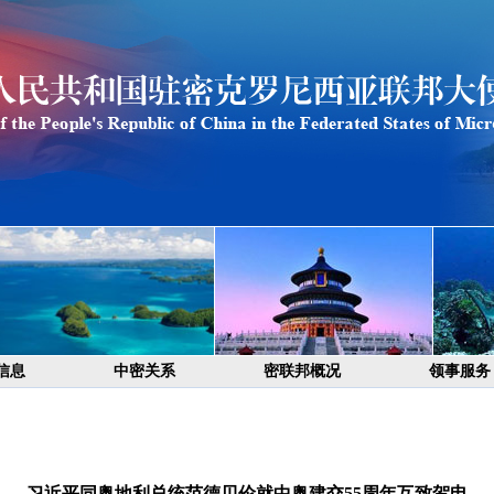
信息
中密关系
密联邦概况
领事服务
习近平同奥地利总统范德贝伦就中奥建交55周年互致贺电