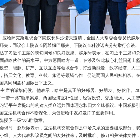
至27日，应哈萨克斯坦议会下院议长科沙诺夫邀请，全国人大常委会委员长
耶夫，同议会上院议长阿希姆巴耶夫、下院议长科沙诺夫分别举行会谈。
达了习近平主席的亲切问候和良好祝愿。赵乐际表示，在习近平主席和
面战略伙伴的高水平。中方愿同哈方一道，在涉及彼此核心利益问题上
固投资、能源、矿产、互联互通等领域合作，打造新能源、数字经济、人
”，拓展文化、教育、科技、旅游等领域合作，促进两国人民相知相亲。
国共同利益和国际公平正义。
主席的诚挚问候。他表示，哈中是真正的好邻居、好朋友、好伙伴。20
建“一带一路”硕果累累。两国经济互补性强，经贸投资、交通能源、人工
习近平主席提出的构建人类命运共同体理念和四大全球倡议。中国积极
国立法机构合作不断深化，为促进哈中友好发挥了重要作用。
统授予一级“友谊”勋章。
会谈时，赵乐际表示，立法机构交流合作是中哈关系的重要组成部分，
小组、人大代表和议员之间的友好往来，及时批准、修订相关法律文件