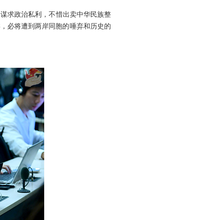
了谋求政治私利，不惜出卖中华民族整
类，必将遭到两岸同胞的唾弃和历史的