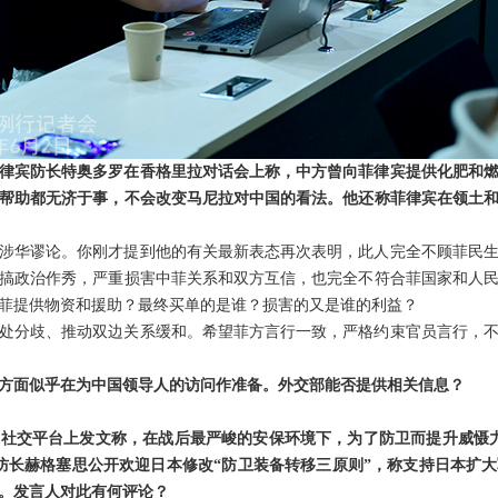
律宾防长特奥多罗在香格里拉对话会上称，中方曾向菲律宾提供化肥和
帮助都无济于事，不会改变马尼拉对中国的看法。他还称菲律宾在领土
涉华谬论。你刚才提到他的有关最新表态再次表明，此人完全不顾菲民
搞政治作秀，严重损害中菲关系和双方互信，也完全不符合菲国家和人
菲提供物资和援助？最终买单的是谁？损害的又是谁的利益？
处分歧、推动双边关系缓和。希望菲方言行一致，严格约束官员言行，
方面似乎在为中国领导人的访问作准备。外交部能否提供相关信息？
社交平台上发文称，在战后最严峻的安保环境下，为了防卫而提升威慑
防长赫格塞思公开欢迎日本修改“防卫装备转移三原则”，称支持日本扩
。发言人对此有何评论？