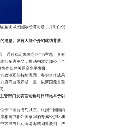
九届圣彼得堡国际经济论坛，并对白俄
斯的消息。发言人能否介绍此访背景、
话—通往稳定未来之路”为主题，具有
，践行多边主义，推动构建更加公正合
略协作伙伴关系高水平发展。
双方政治互信持续巩固，务实合作成果
中方愿同白俄罗斯一道，以两国元首重
民。
事主管部门发表言论称对日菲此举予以
域位于中国台湾岛以东。根据中国国内
海岸相向或相邻国家间的专属经济区和
开中方擅自启动所谓海域划界谈判，严