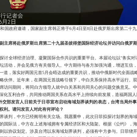
和国政府邀请，国家副主席韩正将于6月4日至8日赴俄罗斯出席第二十
副主席将赴俄罗斯出席第二十九届圣彼得堡国际经济论坛并访问白俄罗
探讨全球经济治理、凝聚国际合作共识的重要平台。本届论坛以“务实对
坛活动，并会见俄方有关领导人。中方期待与各方加强沟通，增进互信
一道，落实好两国元首5月会晤达成的重要共识，推动中俄新时代全面战
略伙伴。近年来，在两国元首战略引领下，中白关系保持高水平运行。
席访问期间，将同白方领导人就中白关系和共同关心的问题交换意见。
深化互利合作，共同推动两国关系在高水平上持续向前发展，造福两国人
对外交部发言人日前关于日菲宣布启动海域划界谈判的表态，台湾当局外
权利。请问发言人对此有何评论？
界谈判，中方已经阐明有关立场。我愿重申，此次日菲拟探讨划界的海
的国际法，中方在上述海域拥有专属经济区和大陆架。根据《公约》，
则以协议划定。涉及台湾以东海域划界谈判，必须有中方参与。日菲绕