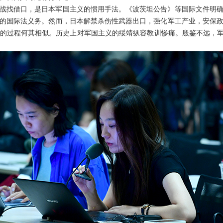
战找借口，是日本军国主义的惯用手法。《波茨坦公告》等国际文件明
的国际法义务。然而，日本解禁杀伤性武器出口，强化军工产业，安保
的过程何其相似。历史上对军国主义的绥靖纵容教训惨痛。殷鉴不远，军