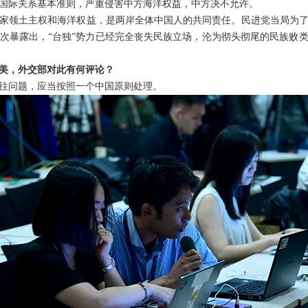
国际关系基本准则，严重侵害中方海洋权益，中方决不允许。
家领土主权和海洋权益，是两岸全体中国人的共同责任。民进党当局为
次暴露出，“台独”势力已经完全丧失民族立场，沦为彻头彻尾的民族败
美，外交部对此有何评论？
往问题，应当按照一个中国原则处理。