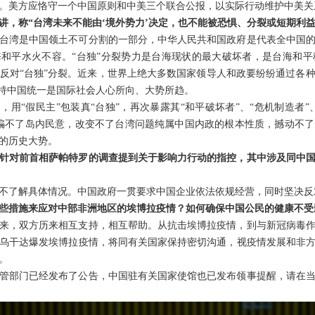
。美方应恪守一个中国原则和中美三个联合公报，以实际行动维护中美关
讲，称“台湾未来不能由‘境外势力’决定，也不能被恐惧、分裂或短期利
台湾是中国领土不可分割的一部分，中华人民共和国政府是代表全中国
海和平水火不容。“台独”分裂势力是台海现状的最大破坏者，是台海和
反对“台独”分裂。近来，世界上绝大多数国家领导人和政要纷纷通过各
支持中国统一是国际社会人心所向、大势所趋。
，用“假民主”包装真“台独”，再次暴露其“和平破坏者”、“危机制造者”
骗不了岛内民意，改变不了台湾问题纯属中国内政的根本性质，撼动不
的历史大势。
针对前首相萨帕特罗的调查提到关于影响力行动的指控，其中涉及同中
不了解具体情况。中国政府一贯要求中国企业依法依规经营，同时坚决反
些措施来应对中部非洲地区的埃博拉疫情？如何确保中国公民的健康不受
年来，双方历来相互支持，相互帮助。从抗击埃博拉疫情，到与新冠病毒
乌干达爆发埃博拉疫情，将同有关国家保持密切沟通，视疫情发展和非
。
管部门已经发布了公告，中国驻有关国家使馆也已发布领事提醒，请在