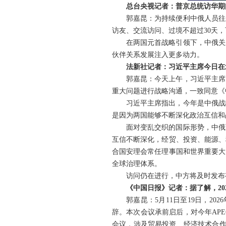
总台央视记者：普京总统访华期
郭嘉昆：为持续便利中俄人员往
访友、交流访问、过境不超过30天
在两国元首战略引领下，中俄关
伙伴关系发展注入更多动力。
法新社记者：习近平主席今日在
郭嘉昆：今天上午，习近平主席
重大问题进行战略沟通，一致同意《
习近平主席指出，今年是中俄战
是因为两国能够不断深化政治互信和
面对变乱交织的国际形势，中俄
互信不断深化，经贸、投资、能源、
合国安理会常任理事国和世界重要大
全球治理体系。
访问仍在进行，中方将及时发布
《中国日报》记者：据了解，2
郭嘉昆：5月11日至19日，2
辞。本次会议承前启后，对今年AP
会议，涉及贸易投资、经济技术合作