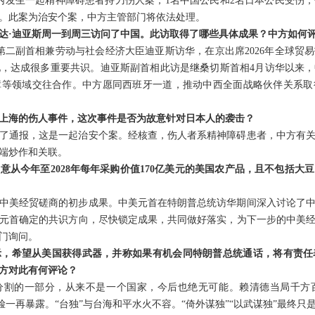
厅内发生一起精神障碍患者持刀伤人案，1名中国公民和2名日本公民受伤
。此案为治安个案，中方主管部门将依法处理。
达·迪亚斯周一到周三访问了中国。此访取得了哪些具体成果？中方如何
班牙第二副首相兼劳动与社会经济大臣迪亚斯访华，在京出席2026年全球
，达成很多重要共识。迪亚斯副首相此访是继桑切斯首相4月访华以来
障等领域交往合作。中方愿同西班牙一道，推动中西全面战略伙伴关系取
上海的伤人事件，这次事件是否为故意针对日本人的袭击？
了通报，这是一起治安个案。经核查，伤人者系精神障碍患者，中方有
端炒作和关联。
意从今年至2028年每年采购价值170亿美元的美国农产品，且不包括大
中美经贸磋商的初步成果。中美元首在特朗普总统访华期间深入讨论了
元首确定的共识方向，尽快锁定成果，共同做好落实，为下一步的中美
门询问。
示，希望从美国获得武器，并称如果有机会同特朗普总统通话，将有责任
中方对此有何评论？
分割的一部分，从来不是一个国家，今后也绝无可能。赖清德当局千方
嘴脸一再暴露。“台独”与台海和平水火不容。“倚外谋独”“以武谋独”最终