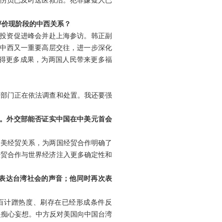
，伤员已及时送医救治。犯罪嫌疑人已
评价现阶段的中西关系？
贸易投资促进峰会并赴上海参访。韩正副
，中西又一重要高层交往，进一步深化
得更多成果，为两国人民带来更多福
关部门正在依法调查和处置。我还要强
豆。外交部能否证实中国在中美元首会
中美经贸关系，为两国经贸合作明确了
经贸合作与世界经济注入更多确定性和
表达台湾社会的声音；他同时再次表
百计蹭热度、刷存在已经形成条件反
只是痴心妄想。中方反对美国向中国台湾