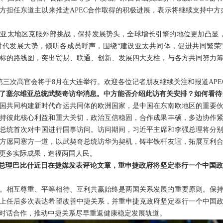
担任东道主以来推进APEC合作取得的积极进展，表示将继续支持中方办
亚太地区克服外部挑战，保持发展势头，全球增长引擎的地位更加凸显，
代发展大势，倾听各成员呼声，围绕“建设亚太共同体，促进共同繁荣”
标的路线图，突出贸易、联通、创新、发展四大支柱，与各方共同努力
C）第三次高官会将于8月在大连举行。欢迎各位记者朋友继续关注和报道APE
了塞尔维亚总统武契奇访华消息。中方能否介绍此访有关安排？如何看待
国共同构建新时代命运共同体的欧洲国家，是中国在东南欧地区的重要
持彼此核心利益和重大关切，政治互信稳固，合作成果丰硕，多边协作
总统首次对中国进行国事访问。访问期间，习近平主席和李强总理将分
方愿同塞方一道，以武契奇总统访华为契机，铸牢铁杆友谊，拓展互利
更多实际成果，造福两国人民。
克总理巴比什近日在捷媒发表评论文章，重申捷政府将坚定奉行一个中国
。相互尊重、平等相待、互利共赢始终是两国关系发展的重要原则。保
上任后多次表达希望改善中捷关系，并重申捷克政府坚定奉行一个中国
对话合作，推动中捷关系尽早重返健康稳定发展轨道。