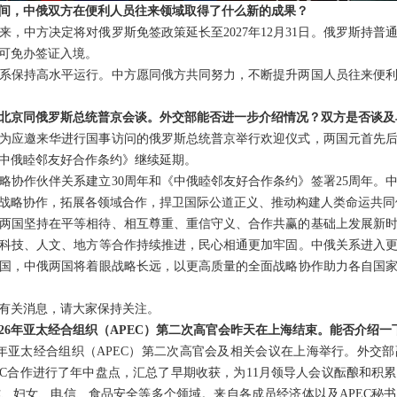
间，中俄双方在便利人员往来领域取得了什么新的成果？
来，中方决定将对俄罗斯免签政策延长至2027年12月31日。俄罗斯持
，可免办签证入境。
系保持高水平运行。中方愿同俄方共同努力，不断提升两国人员往来便
北京同俄罗斯总统普京会谈。外交部能否进一步介绍情况？双方是否谈及
为应邀来华进行国事访问的俄罗斯总统普京举行欢迎仪式，两国元首先
中俄睦邻友好合作条约》继续延期。
略协作伙伴关系建立30周年和《中俄睦邻友好合作条约》签署25周年。
战略协作，拓展各领域合作，捍卫国际公道正义、推动构建人类命运共同
两国坚持在平等相待、相互尊重、重信守义、合作共赢的基础上发展新
科技、人文、地方等合作持续推进，民心相通更加牢固。中俄关系进入
国，中俄两国将着眼战略长远，以更高质量的全面战略协作助力各自国
有关消息，请大家保持关注。
026年亚太经合组织（APEC）第二次高官会昨天在上海结束。能否介绍
026年亚太经合组织（APEC）第二次高官会及相关会议在上海举行。外
EC合作进行了年中盘点，汇总了早期收获，为11月领导人会议酝酿和积累
、妇女、电信、食品安全等多个领域。来自各成员经济体以及APEC秘书处