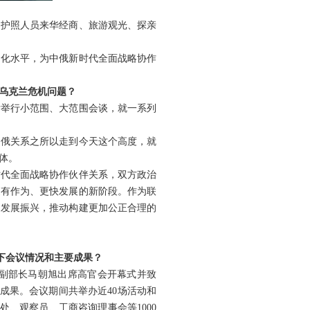
普通护照人员来华经商、旅游观光、探亲
利化水平，为中俄新时代全面战略协作
乌克兰危机问题？
后举行小范围、大范围会谈，就一系列
中俄关系之所以走到今天这个高度，就
体。
时代全面战略协作伙伴关系，双方政治
更有作为、更快发展的新阶段。作为联
家发展振兴，推动构建更加公正合理的
一下会议情况和主要成果？
交部副部长马朝旭出席高官会开幕式并致
成果。会议期间共举办近40场活动和
、观察员、工商咨询理事会等1000