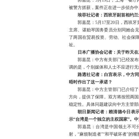
郭嘉昆：5月19日，上海一餐
被警方抓获，案件正在进一步侦办中
埃菲社记者：西班牙副首相约兰
郭嘉昆：5月17至20日，西
主席、谌贻琴国务委员分别同她会见
了两国在贸易投资、劳动、社会保
祉。
日本广播协会记者：关于昨天在
郭嘉昆：中方有关部门已经发布
调的是，个别媒体和人士不应进行无
路透社记者：白宫表示，中方同
晤时作出了这一承诺？
郭嘉昆：中方主管部门已介绍了
方向，提供了保障。双方将按照两国
稳定性。具体问题建议向中方主管部
朝日新闻记者：赖清德今日表
示“台湾是一个独立的主权国家”。
郭嘉昆：台湾是中国领土不可
射，“麻烦制造者”“和平破坏者”的