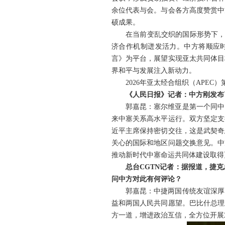
余位代表与会。与会各方高度赞赏中方
硕成果。
在当前变乱交织的国际形势下，
济合作机制迸发活力。中方将顺应时
言》为平台，展望实现亚太共同体目
界和平与发展注入新动力。
2026年亚太经合组织（APE
《人民日报》记者：中方刚发布
郭嘉昆：塞尔维亚是第一个同中
来中塞关系高水平运行。双方坚定支
近平主席保持密切交往，这是武契奇
关心的国际和地区问题交换意见。中
推动新时代中塞命运共同体建设取得
总台CGTN记者：据报道，捷
问中方对此有何评论？
郭嘉昆：中捷两国传统友谊深厚
益和两国人民共同愿望。巴比什总理
方一道，增进政治互信，全方位开展