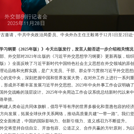
古邀请，中共中央政治局委员、中央外办主任王毅将于12月1日至2日
学习纲要（2025年版）》今天出版发行，发言人能否进一步介绍相关情况
部、外交部对2021年出版的《习近平外交思想学习纲要》更新再版，组
25年版）》全面反映了习近平新时代中国特色社会主义思想在外交领域的
理论品格和光辉实践，是广大党员、干部、群众学习贯彻习近平外交思想
心的党中央，深刻把握中国和世界发展大势，在对外工作上进行一系列
，形成并不断丰富发展习近平外交思想。2023年中央外事工作会议明确
中国外交战略的顶层设计。2025年中央周边工作会议系统总结新时代以来
路举措。
构建人类命运共同体旗帜，倡导平等有序的世界多极化和普惠包容的经
方向发展，拓展全球伙伴关系网络，推动高质量共建“一带一路”。我们
交全面推进，中国的国际影响力、创新引领力、道义感召力不断提升。
外交将坚持自信自立、开放包容、公道正义、合作共赢的方针原则，为