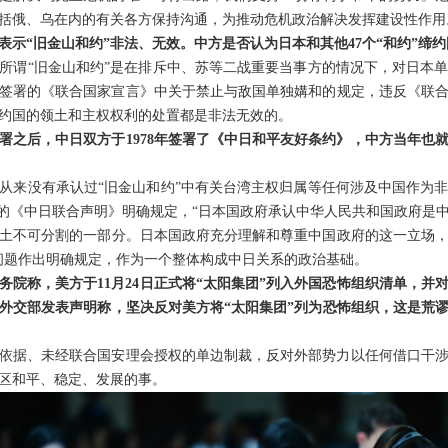
括俄、乌在内的有关各方保持沟通，为推动危机政治解决发挥建设性作用
表示“旧金山和约”非法、无效。中方是否认为日本和其他47个“和约”缔
所谓“旧金山和约”是在排斥中、苏等二战重要当事方的情况下，对日本
个国家签署的《联合国家宣言》中关于禁止与敌国单独媾和的规定，违反《联
约国的领土和主权权利的处置都是非法无效的。
签署之后，中日双方于1978年签署了《中日和平友好条约》，中方当年也
从来没有承认过“旧金山和约”中有关台湾主权归属等任何涉及中国作为
2年的《中日联合声明》明确规定，“日本国政府承认中华人民共和国政府
土不可分割的一部分。日本国政府充分理解和尊重中国政府的这一立场
问题作出明确规定，作为一个整体构成中日关系的政治基础。
务院称，美方于11月24日正式将“太阳集团”列入外国恐怖组织清单，并
委外交部发表声明称，坚决反对美方将“太阳集团”列为恐怖组织，这是荒
依据、未经联合国安理会授权的单边制裁，反对外部势力以任何借口干
区和平、稳定、发展的事。