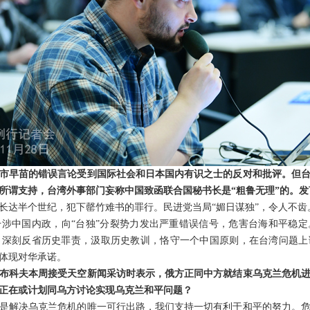
市早苗的错误言论受到国际社会和日本国内有识之士的反对和批评。但
所谓支持，台湾外事部门妄称中国致函联合国秘书长是“粗鲁无理”的。
长达半个世纪，犯下罄竹难书的罪行。民进党当局“媚日谋独”，令人不齿
涉中国内政，向“台独”分裂势力发出严重错误信号，危害台海和平稳定
当深刻反省历史罪责，汲取历史教训，恪守一个中国原则，在台湾问题
体现对华承诺。
布科夫本周接受天空新闻采访时表示，俄方正同中方就结束乌克兰危机
正在或计划同乌方讨论实现乌克兰和平问题？
是解决乌克兰危机的唯一可行出路，我们支持一切有利于和平的努力。